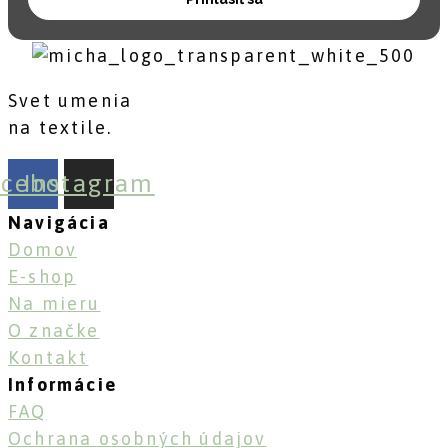
Svet umenia
na textile.
acebook
Instagram
Navigácia
Domov
E-shop
Na mieru
O značke
Kontakt
Informácie
FAQ
Ochrana osobných údajov