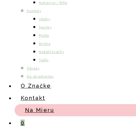
Nohavice / Rifle
Doplnky
Všetky
Sponky
Mašle
Brošne
Nažehľovačky
Tašky
Obrazy
Na objednávku
O Značke
Kontakt
Na Mieru
0