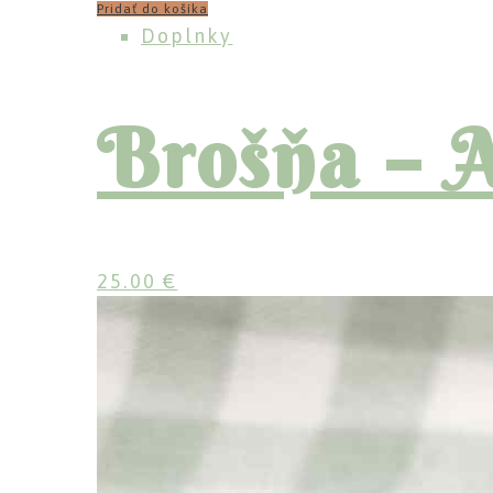
Pridať do košíka
Doplnky
Brošňa – A
25.00
€