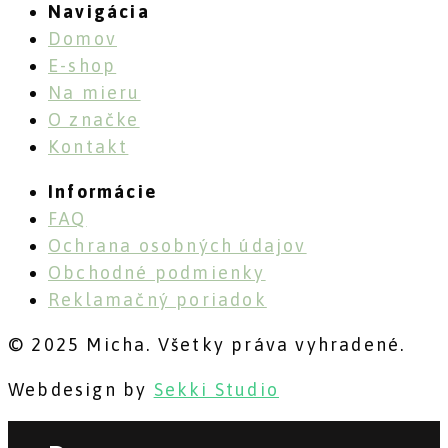
Navigácia
Domov
E-shop
Na mieru
O značke
Kontakt
Informácie
FAQ
Ochrana osobných údajov
Obchodné podmienky
Reklamačný poriadok
© 2025 Micha. Všetky práva vyhradené.
Webdesign by
Sekki Studio