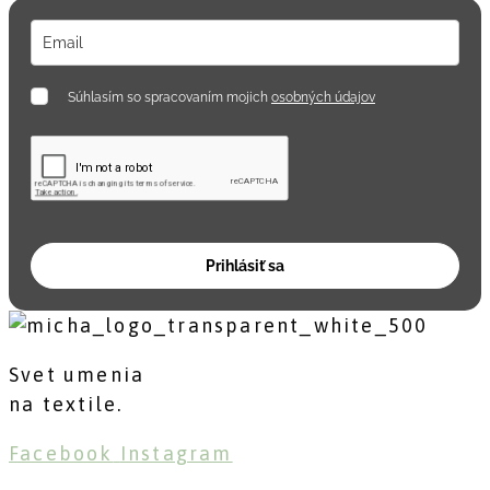
Súhlasím so spracovaním mojich
osobných údajov
Prihlásiť sa
Svet umenia
na textile.
Facebook
Instagram