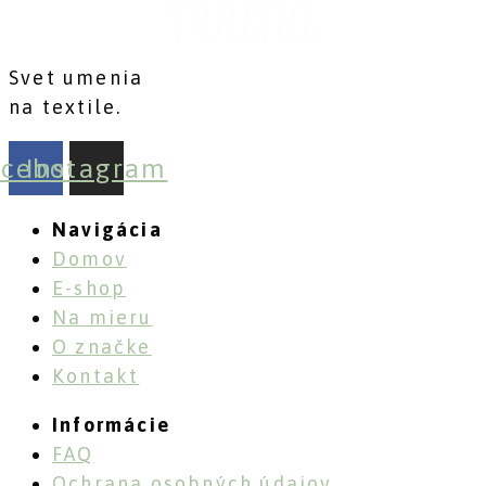
Svet umenia
na textile.
acebook
Instagram
Navigácia
Domov
E-shop
Na mieru
O značke
Kontakt
Informácie
FAQ
Ochrana osobných údajov