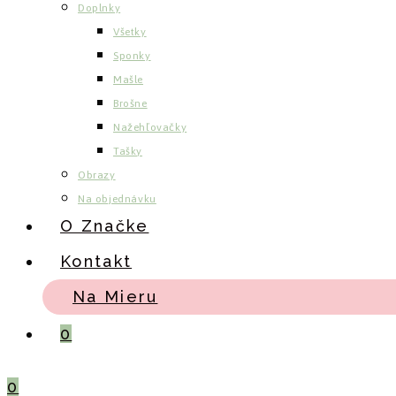
Doplnky
Všetky
Sponky
Mašle
Brošne
Nažehľovačky
Tašky
Obrazy
Na objednávku
O Značke
Kontakt
Na Mieru
0
0