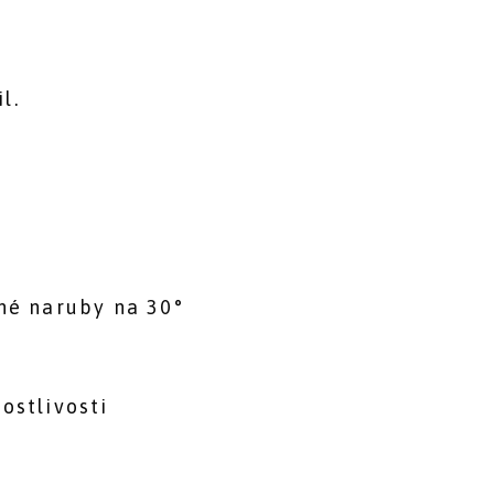
l.
né naruby na 30°
ostlivosti