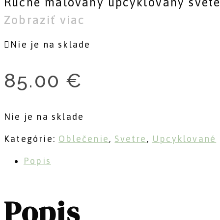
Ručne maľovaný upcyklovaný sveter
Zobraziť viac
Nie je na sklade
85.00
€
Nie je na sklade
Kategórie:
Oblečenie
,
Svetre
,
Upcyklované
Popis
Popis