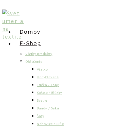
Skip
to
content
Domov
E-Shop
Všetky produkty
Oblečenie
Všetko
Upcyklované
Tričká / Topy
Košele / Blúzky
Svetre
Bundy / Saká
Šaty
Nohavice / Rifle