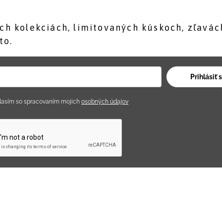
ch kolekciách, limitovaných kúskoch, zľavách
to.
Prihlásiť 
lasím so spracovaním mojich
osobných údajov