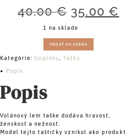
40.00
€
35.00
€
Pôvodná
Aktuál
cena
cena
bola:
je:
40.00 €.
35.00 
1 na sklade
množstvo
PRIDAŤ DO KOŠÍKA
Taška
s
Kategórie:
Doplnky
,
Tašky
volánom
-
Popis
Slnečnice
Popis
Volánový lem taške dodáva hravosť,
ženskosť a nežnosť.
Model tejto taštičky vznikol ako produkt