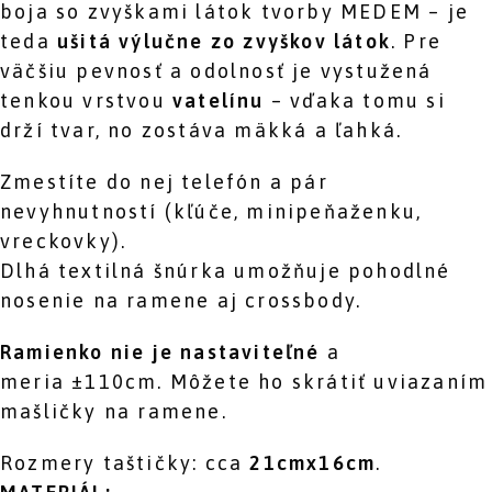
boja so zvyškami látok tvorby MEDEM – je
teda
ušitá výlučne zo zvyškov látok
. Pre
väčšiu pevnosť a odolnosť je vystužená
tenkou vrstvou
vatelínu
– vďaka tomu si
drží tvar, no zostáva mäkká a ľahká.
Zmestíte do nej telefón a pár
nevyhnutností (kľúče, minipeňaženku,
vreckovky).
Dlhá textilná šnúrka umožňuje pohodlné
nosenie na ramene aj crossbody.
Ramienko nie je nastaviteľné
a
meria ±110cm. Môžete ho skrátiť uviazaním
mašličky na ramene.
Rozmery taštičky: cca
21cmx16cm
.