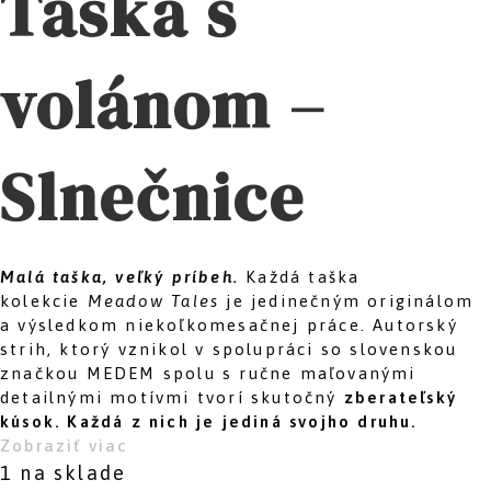
Taška s
volánom –
Slnečnice
Malá taška, veľký príbeh.
Každá taška
kolekcie
Meadow Tales
je jedinečným originálom
a výsledkom niekoľkomesačnej práce. Autorský
strih, ktorý vznikol v spolupráci so slovenskou
značkou MEDEM spolu s ručne maľovanými
detailnými motívmi tvorí skutočný
zberateľský
kúsok.
Každá z nich je jediná svojho druhu.
Zobraziť viac
1 na sklade