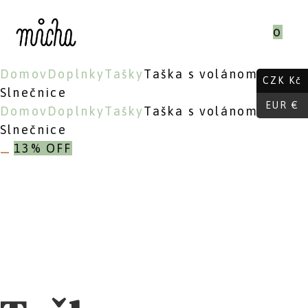
Skip
to
0
content
Domov
Doplnky
Tašky
Taška s volánom –
CZK Kč
Slnečnice
EUR €
Domov
Doplnky
Tašky
Taška s volánom –
Slnečnice
13% OFF