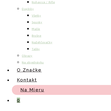
Nohavice / Rifle
Doplnky
Všetky
Sponky
Mašle
Brošne
Nažehľovačky
Tašky
Obrazy
Na objednávku
O Značke
Kontakt
Na Mieru
0