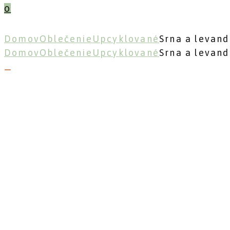
0
Domov
Oblečenie
Upcyklované
Srna a levand
Domov
Oblečenie
Upcyklované
Srna a levand