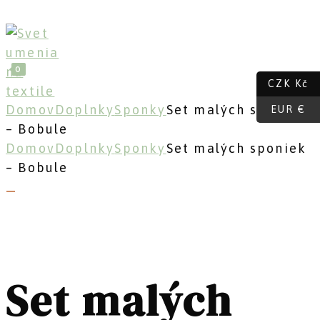
Skip
to
content
0
CZK Kč
Domov
Doplnky
Sponky
Set malých sponiek
EUR €
– Bobule
Domov
Doplnky
Sponky
Set malých sponiek
– Bobule
Set malých