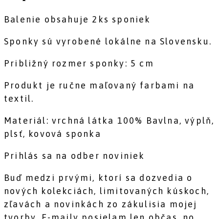
Balenie obsahuje 2ks sponiek
Sponky sú vyrobené lokálne na Slovensku.
Približný rozmer sponky: 5 cm
Produkt je ručne maľovaný farbami na
textil.
Materiál: vrchná látka 100% Bavlna, výplň,
plsť, kovová sponka
Prihlás sa na odber noviniek
Buď medzi prvými, ktorí sa dozvedia o
nových kolekciách, limitovaných kúskoch,
zľavách a novinkách zo zákulisia mojej
tvorby. E-maily posielam len občas, no