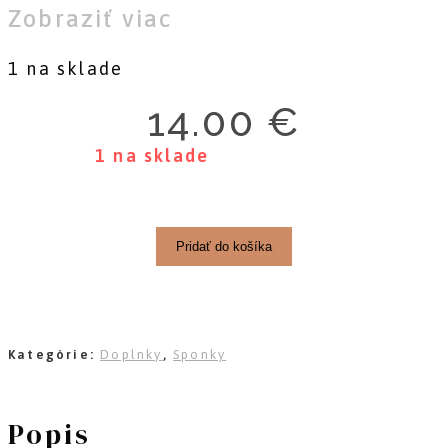
Zobraziť viac
1 na sklade
14.00
€
1 na sklade
množstvo
Set
Pridať do košíka
malých
sponiek
-
Kategórie:
Doplnky
Bobule
,
Sponky
Popis