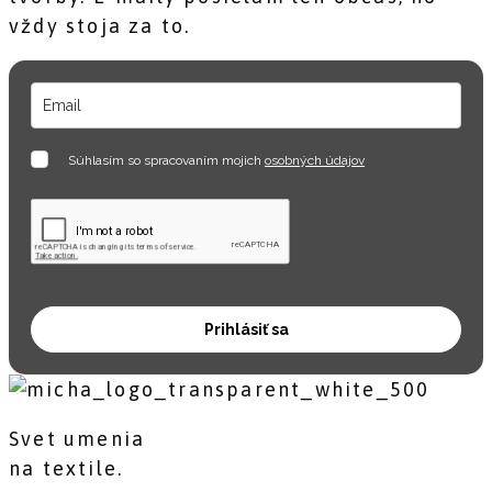
vždy stoja za to.
Súhlasím so spracovaním mojich
osobných údajov
Prihlásiť sa
Svet umenia
na textile.