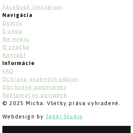
Facebook
Instagram
Navigácia
Domov
E-shop
Na mieru
O značke
Kontakt
Informácie
FAQ
Ochrana osobných údajov
Obchodné podmienky
Reklamačný poriadok
© 2025 Micha. Všetky práva vyhradené.
Webdesign by
Sekki Studio