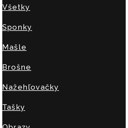
Všetky
Sponky
Mašle
Brošne
Nažehľovačky
Tašky
Obrazy