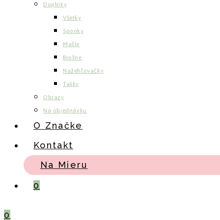
Doplnky
Všetky
Sponky
Mašle
Brošne
Nažehľovačky
Tašky
Obrazy
Na objednávku
O Značke
Kontakt
Na Mieru
0
0