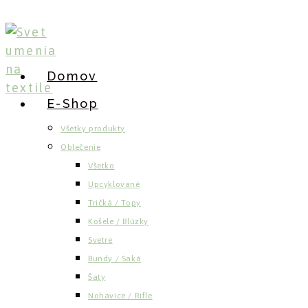
Skip
to
content
Domov
E-Shop
Všetky produkty
Oblečenie
Všetko
Upcyklované
Tričká / Topy
Košele / Blúzky
Svetre
Bundy / Saká
Šaty
Nohavice / Rifle