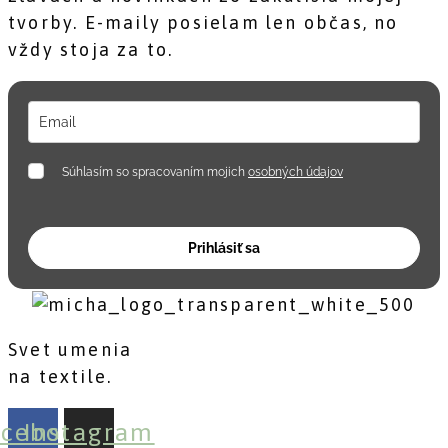
tvorby. E-maily posielam len občas, no
vždy stoja za to.
Súhlasím so spracovaním mojich
osobných údajov
Prihlásiť sa
Svet umenia
na textile.
acebook
Instagram