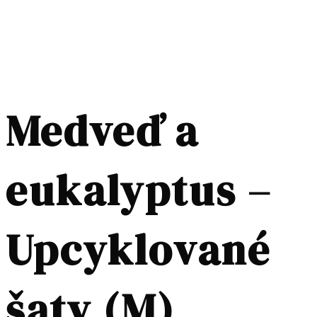
Medveď a
eukalyptus –
Upcyklované
šaty (M)