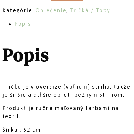
Kategórie:
Oblečenie
,
Tričká / Topy
Popis
Popis
Tričko je v oversize (voľnom) strihu, takže
je širšie a dlhšie oproti bežným strihom.
Produkt je ručne maľovaný farbami na
textil.
Šírka : 52 cm