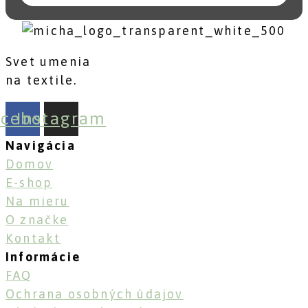
Svet umenia
na textile.
acebook
Instagram
Navigácia
Domov
E-shop
Na mieru
O značke
Kontakt
Informácie
FAQ
Ochrana osobných údajov