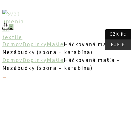
Skip
to
content
0
CZK Kč
Domov
Doplnky
Mašle
Háčkovaná mašľa –
EUR €
Nezábudky (spona + karabína)
Domov
Doplnky
Mašle
Háčkovaná mašľa –
Nezábudky (spona + karabína)