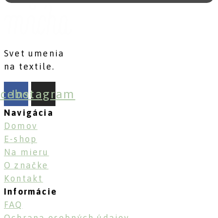
Svet umenia
na textile.
acebook
Instagram
Navigácia
Domov
E-shop
Na mieru
O značke
Kontakt
Informácie
FAQ
Ochrana osobných údajov