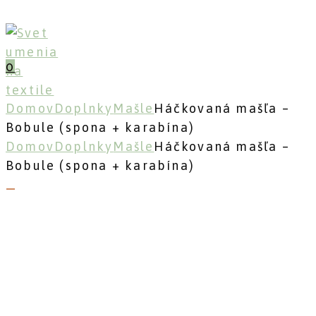
Skip
to
content
0
Domov
Doplnky
Mašle
Háčkovaná mašľa –
Bobule (spona + karabína)
Domov
Doplnky
Mašle
Háčkovaná mašľa –
Bobule (spona + karabína)